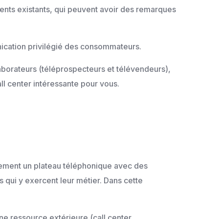
lients existants, qui peuvent avoir des remarques
unication privilégié des consommateurs.
laborateurs (téléprospecteurs et télévendeurs),
l center intéressante pour vous.
ralement un plateau téléphonique avec des
s qui y exercent leur métier. Dans cette
une ressource extérieure (call center