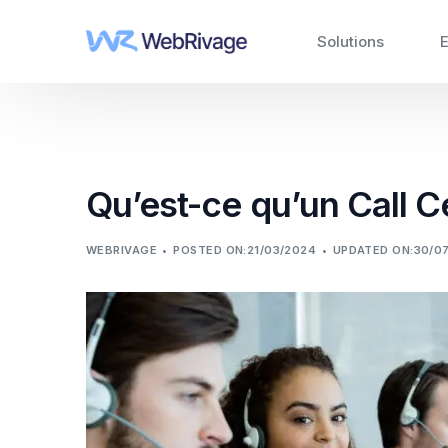
Solutions
E
G
D
Qu’est-ce qu’un Call Ce
J
A
WEBRIVAGE
POSTED ON:21/03/2024
UPDATED ON:30/0