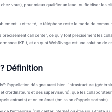
 chez vous), pour mieux qualifier un lead, ou fidéliser les c
ritablement lu et traité, le téléphone reste le mode de comm
le précisément call center, ce qu’y font précisément les col
rmance (KPI), et en quoi WebRivage est une solution de cal
 ? Définition
els”; l’appellation désigne aussi bien l’infrastructure (géné
 et d’ordinateurs et des superviseurs), que les collaborateur
pels entrants) et on en émet (émission d’appels sortants).
s de l’entreprise (call center interne) ou être sous-traité à 