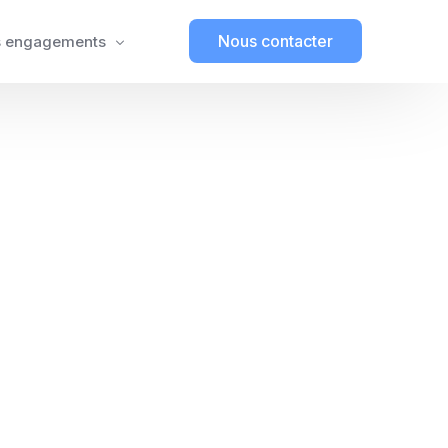
Nous contacter
 engagements
tection juridique
 engagements RSE